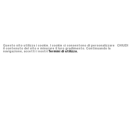
Questo sito utilizza i cookie. I cookie ci consentono di personalizzare
CHIUDI
il contenuto del sito e misurare il loro gradimento. Continuando la
navigazione, accetti i nostri
Termini di utilizzo.
Premio
Legato alla Fondazione Merz, promosso da
un comitato organizzatore e sostenuto da
un autorevole comitato d’onore
internazionale, il progetto vuol dar vita a
una nuova rete di programmazione
espositiva e di attività musicali in Italia e in
Svizzera....