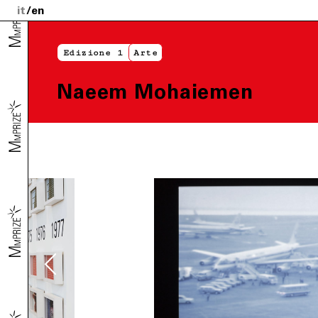
it
en
Edizione 1
Arte
Naeem Mohaiemen