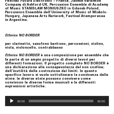
Festival Futura Electronic – France, Jasmin Vardimon
Company di Ashford-UK, Percussion Ensemble di Academy
of Music STANISLAW MONIUSZKO in Gdansk-Poland,
Percussion Ensemble dell’University of Music of Miskolc-
Hungary, Japanese Arts Network, Festival Atemporanea
in Argentina.
Ethnics NO BORDER
per clarinetto, saxofono baritono, percussioni, violino,
viola, violoncello, contrabbasso
è una composizione per ensemble che
Ethnics NO BORDER
fa parte di un ampio progetto di diversi lavori per
differenti formazioni. Il progetto completo NO BORDER è
una dichiarazione alla consapevolezza del non confine;
dell’inutilità della costruzione dei limiti. In questo
specifico lavoro si vuole sottolineare la convivenza delle
etnie: le diverse etnie possono convivere come
convivono le diverse forme musicali e le differenti
espressioni artistiche.
Audio
Player
00:00
00:00