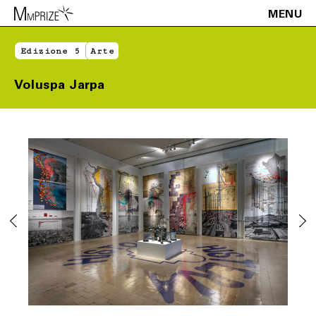
MENU
Edizione 5
Arte
Voluspa Jarpa