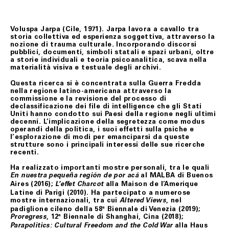
Voluspa Jarpa (Cile, 1971). Jarpa lavora a cavallo tra
storia collettiva ed esperienza soggettiva, attraverso la
nozione di trauma culturale. Incorporando discorsi
pubblici, documenti, simboli statali e spazi urbani, oltre
a storie individuali e teoria psicoanalitica, scava nella
materialità visiva e testuale degli archivi.
Questa ricerca si è concentrata sulla Guerra Fredda
nella regione latino-americana attraverso la
commissione e la revisione del processo di
declassificazione dei file di intelligence che gli Stati
Uniti hanno condotto sui Paesi della regione negli ultimi
decenni. L’implicazione della segretezza come modus
operandi della politica, i suoi effetti sulla psiche e
l’esplorazione di modi per emanciparsi da queste
strutture sono i principali interessi delle sue ricerche
recenti.
Ha realizzato importanti mostre personali, tra le quali
al MALBA di Buenos
En nuestra pequeña región de por acá
Aires (2016);
alla Maison de l’Amerique
L’effet Charcot
Latine di Parigi (2010). Ha partecipato a numerose
mostre internazionali, tra cui
, nel
Altered Views
padiglione cileno della 58ª Biennale di Venezia (2019);
, 12ª Biennale di Shanghai, Cina (2018);
Proregress
alla Haus
Parapolitics: Cultural Freedom and the Cold War